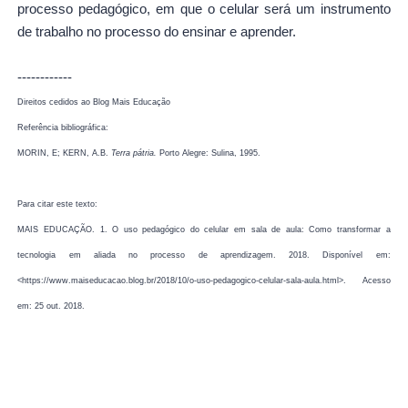
processo pedagógico, em que o celular será um instrumento
de trabalho no processo do ensinar e aprender.
------------
Direitos cedidos ao Blog Mais Educação
Referência bibliográfica:
MORIN, E; KERN, A.B.
Terra pátria.
Porto Alegre: Sulina, 1995.
Para citar este texto:
MAIS EDUCAÇÃO. 1. O uso pedagógico do celular em sala de aula: Como transformar a
tecnologia em aliada no processo de aprendizagem. 2018. Disponível em:
<https://www.maiseducacao.blog.br/2018/10/o-uso-pedagogico-celular-sala-aula.html>. Acesso
em: 25 out. 2018.