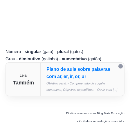
Número -
singular
(gato) -
plural
(gatos)
Grau -
diminutivo
(gatinho) -
aumentativo
(gatão)
Plano de aula sobre palavras
Leia
com ar, er, ir, or, ur
Também
Objetivo geral: - Compreensão de vogal e
consoante; Objetivos específicos: - Ouvir com [...]
Direitos reservados ao Blog Mais Educação
- Proibido a reprodução comercial -