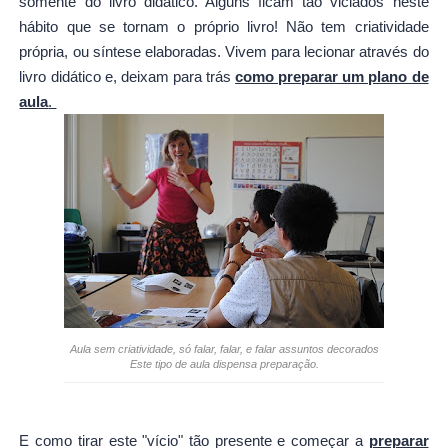
somente do livro didático. Alguns ficam tão viciados neste
hábito que se tornam o próprio livro! Não tem criatividade
própria, ou síntese elaboradas. Vivem para lecionar através do
livro didático e, deixam para trás
como preparar um plano de
aula
.
Aula sem criatividade, só falar, falar, e falar assuntos decorados
Este tipo de aula dispensa preparação.
E como tirar este "vício" tão presente e começar a
preparar