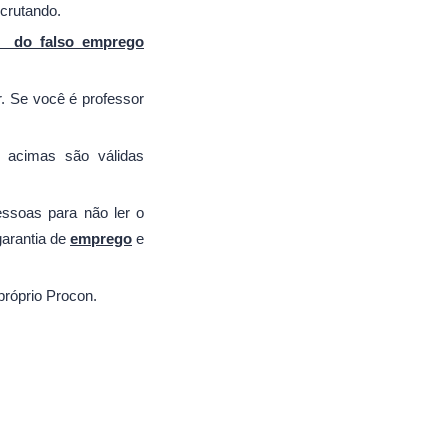
ecrutando.
e do falso emprego
r. Se você é professor
 acimas são válidas
essoas para não ler o
garantia de
emprego
e
próprio Procon.