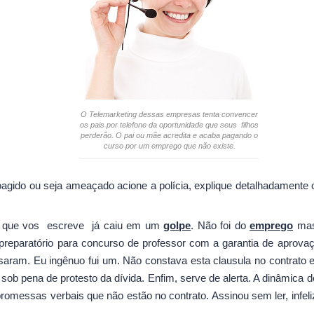
O Telemarketing dessas empresas tenta convencer
os pais por telefone da oportunidade que seus filhos
perderão. O pai ou mãe acredita e acaba pagando o
curso por um emprego que não existe.
oagido ou seja ameaçado acione a polícia, explique detalhadamente
r que vos escreve já caiu em um
golpe
. Não foi do
emprego
mas 
reparatório para concurso de professor com a garantia de aprovaç
saram. Eu ingênuo fui um. Não constava esta clausula no contrato e
 sob pena de protesto da dívida. Enfim, serve de alerta. A dinâmica 
omessas verbais que não estão no contrato. Assinou sem ler, infel