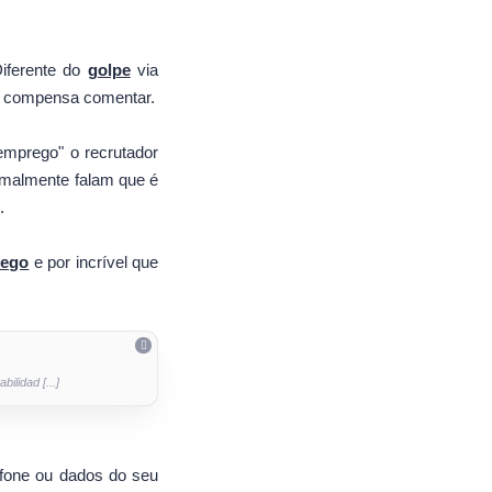
Diferente do
golpe
via
não compensa comentar.
mprego" o recrutador
ormalmente falam que é
.
rego
e por incrível que
ilidad [...]
fone ou dados do seu