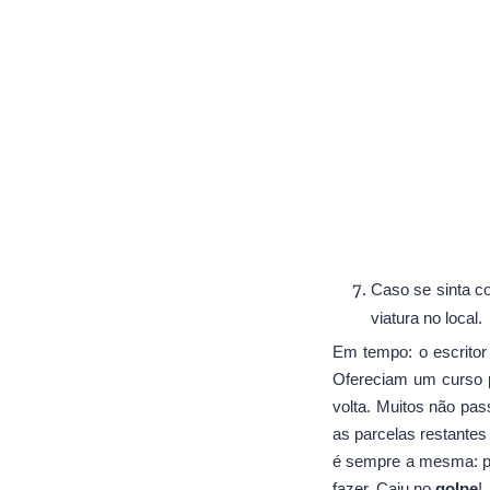
Caso se sinta c
viatura no local.
Em tempo: o escrito
Ofereciam um curso p
volta. Muitos não pas
as parcelas restantes
é sempre a mesma: pr
fazer. Caiu no
golpe
!