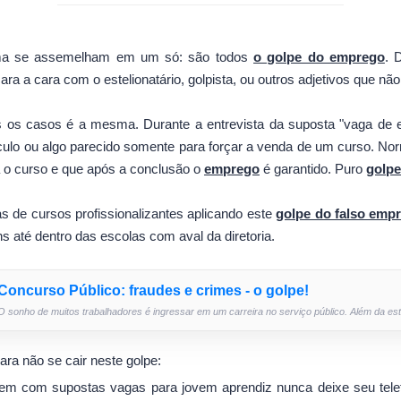
ma se assemelham em um só: são todos
o golpe do emprego
. 
cara a cara com o estelionatário, golpista, ou outros adjetivos que 
 os casos é a mesma. Durante a entrevista da suposta "vaga de e
ículo ou algo parecido somente para forçar a venda de um curso. N
 o curso e que após a conclusão o
emprego
é garantido. Puro
golpe
s de cursos profissionalizantes aplicando este
golpe do falso emp
s até dentro das escolas com aval da diretoria.
Concurso Público: fraudes e crimes - o golpe!
O sonho de muitos trabalhadores é ingressar em um carreira no serviço público. Além da estab
ara não se cair neste golpe:
m com supostas vagas para jovem aprendiz nunca deixe seu tele