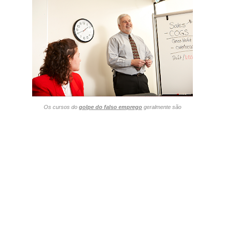
Os cursos do
golpe do falso emprego
geralmente são